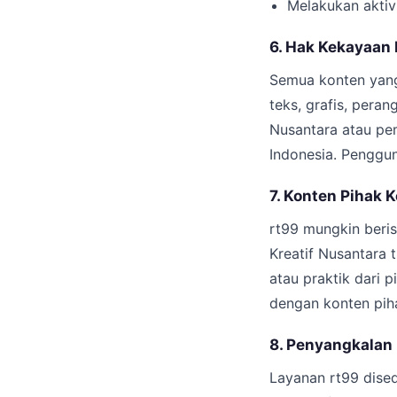
Melakukan aktiv
6. Hak Kekayaan 
Semua konten yang 
teks, grafis, peran
Nusantara atau pe
Indonesia. Penggun
7. Konten Pihak K
rt99 mungkin beris
Kreatif Nusantara 
atau praktik dari 
dengan konten piha
8. Penyangkalan 
Layanan rt99 dised