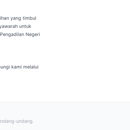
sihan yang timbul
syawarah untuk
 Pengadilan Negeri
bungi kami melalui
 undang-undang.