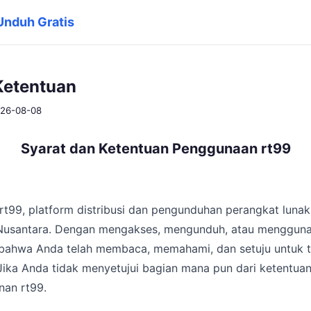
Unduh Gratis
Ketentuan
2026-08-08
Syarat dan Ketentuan Penggunaan rt99
rt99, platform distribusi dan pengunduhan perangkat lunak
if Nusantara. Dengan mengakses, mengunduh, atau mengguna
ahwa Anda telah membaca, memahami, dan setuju untuk te
 Jika Anda tidak menyetujui bagian mana pun dari ketentuan 
an rt99.