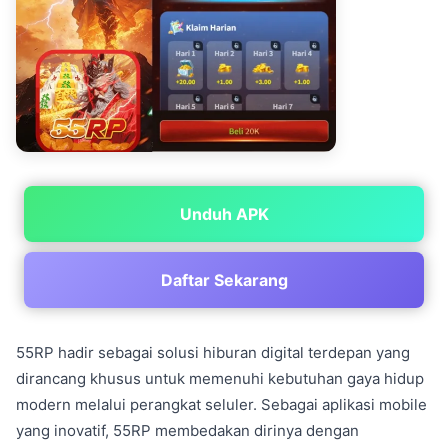
Unduh APK
Daftar Sekarang
55RP hadir sebagai solusi hiburan digital terdepan yang
dirancang khusus untuk memenuhi kebutuhan gaya hidup
modern melalui perangkat seluler. Sebagai aplikasi mobile
yang inovatif, 55RP membedakan dirinya dengan